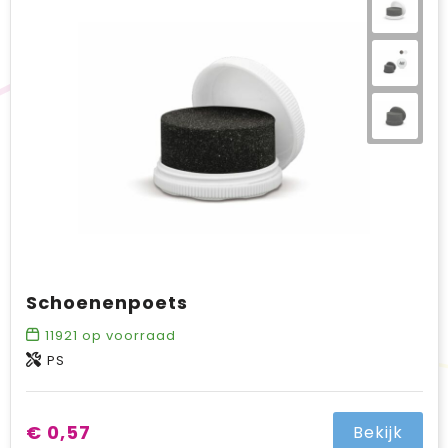
BIC
Drukwerk
Flexfit
Brievenbuspakketten
Schoenenpoets
11921
op voorraad
PS
€ 0,57
Bekijk