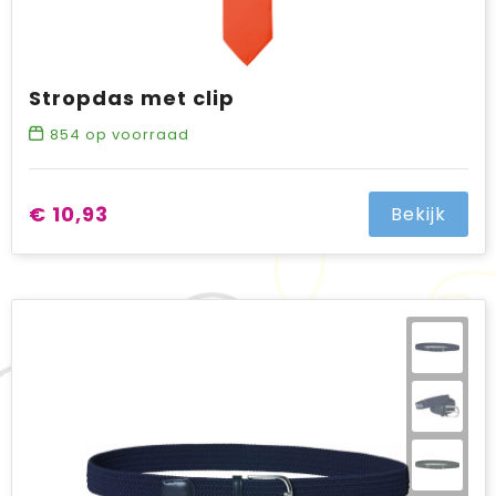
Stropdas met clip
854
op voorraad
€ 10,93
Bekijk