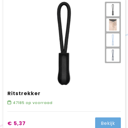
Ritstrekker
47185
op voorraad
€ 5,37
Bekijk