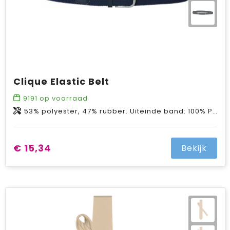
Clique Elastic Belt
9191
op voorraad
53% polyester, 47% rubber. Uiteinde band: 100% PU. Gesp: 100% metaallegering (nikkel vrij).
€ 15,34
Bekijk