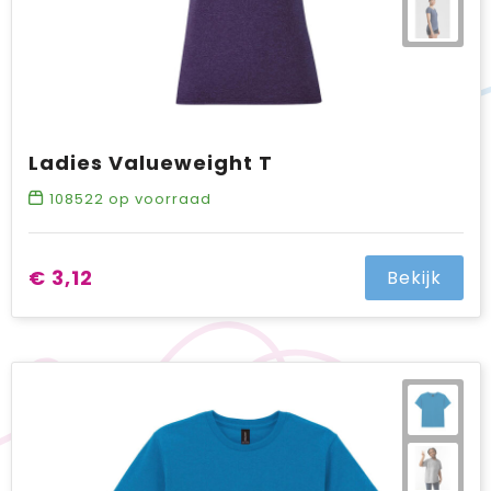
Ladies Valueweight T
108522
op voorraad
€ 3,12
Bekijk