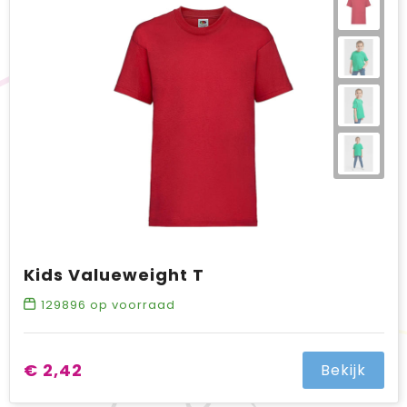
BIC
Drukwerk
Flexfit
Brievenbuspakketten
Kids Valueweight T
129896
op voorraad
€ 2,42
Bekijk