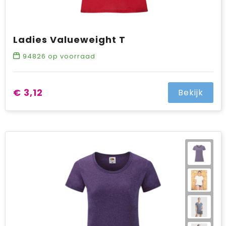
Ladies Valueweight T
94826
op voorraad
€ 3,12
Bekijk