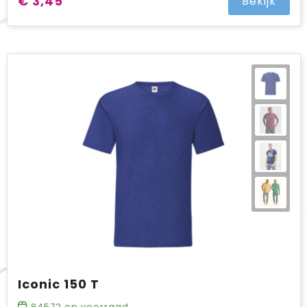
€ 3,45
Bekijk
Iconic 150 T
84572
op voorraad