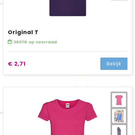
Original T
360116
op voorraad
€ 2,71
Bekijk