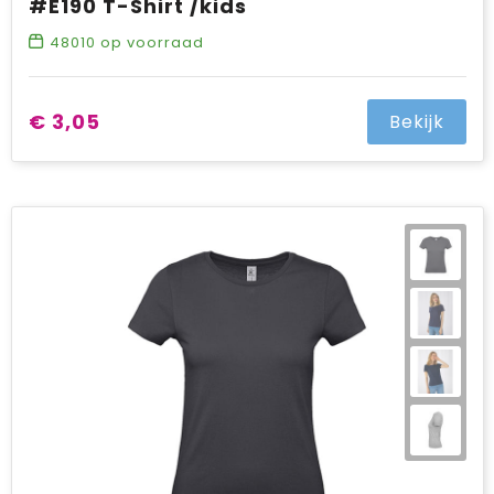
#E190 T-Shirt /kids
48010
op voorraad
€ 3,05
Bekijk