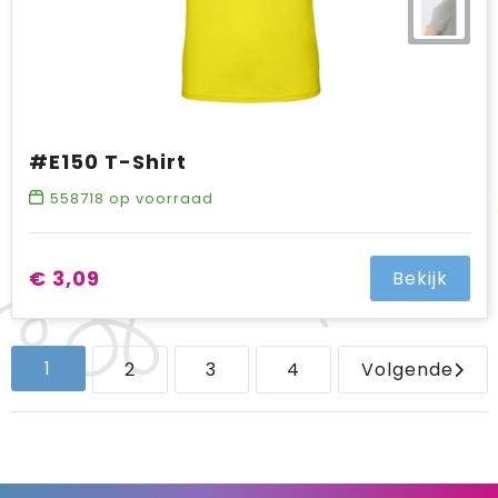
#E150 T-Shirt
558718
op voorraad
€ 3,09
Bekijk
1
2
3
4
Volgende