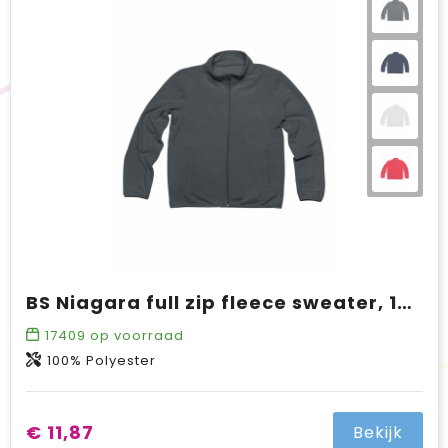
BIC
Drukwerk
Flexfit
Brievenbuspakketten
BS Niagara full zip fleece sweater, 160 gr/m²
17409
op voorraad
100% Polyester
€ 11,87
Bekijk