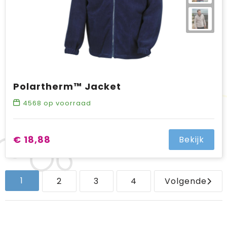
Polartherm™ Jacket
4568
op voorraad
€ 18,88
Bekijk
1
2
3
4
Volgende