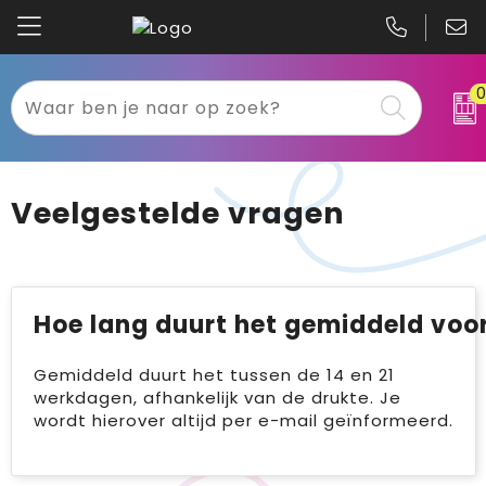
Kariban
Textiel
Mascot
Relatiegeschenken
Veelgestelde vragen
B&C
Werkkleding
Gildan
Sport
Hoe lang duurt het gemiddeld voor
Clique
Tassen
Gemiddeld duurt het tussen de 14 en 21
Printer
Bloemen, planten en bomen
werkdagen, afhankelijk van de drukte. Je
wordt hierover altijd per e-mail geïnformeerd.
Projob
Pasen
Blaklader
Binnenreclame