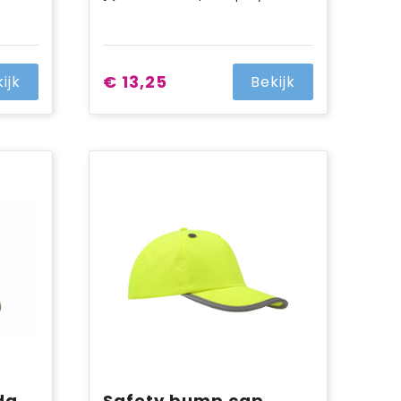
€ 13,25
ijk
Bekijk
Jobman 9693 Bandana
Safety bump cap