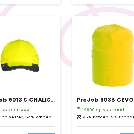
ProJob 9013 SIGNALISATIEPET
9
op voorraad
14699
op voorraad
olyester, 54% katoen, 250 g/m²
95% katoen, 5% spandex Geel & oranje: 60% polyester, 33% katoen,