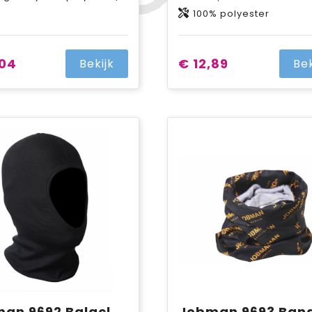
100% polyester
,04
€ 12,89
Bekijk
Bek
Jobman 9692 Balaclava