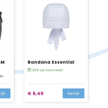
AM
Bandana Essential
223
op voorraad
an
€ 6,45
ijk
Bekijk