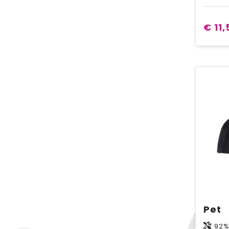
€ 11,
Pet
92% g