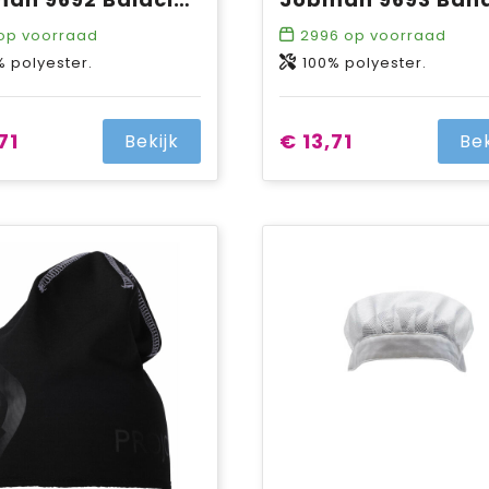
op voorraad
2996
op voorraad
% polyester.
100% polyester.
71
€ 13,71
Bekijk
Bek