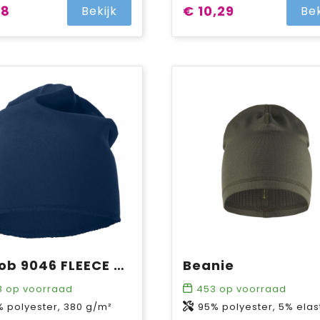
98
€ 10,29
Bekijk
Bek
ProJob 9046 FLEECE MUTS
Beanie
8
op voorraad
453
op voorraad
% polyester, 380 g/m²
95% polyester, 5% elastan, gridfleece, 