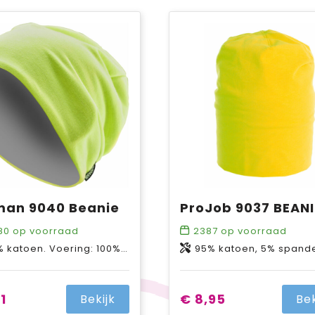
an 9040 Beanie
ProJob 9037 BEANI
80
op voorraad
2387
op voorraad
atoen. Voering: 100% polyester fleece.
95% katoen, 5% spandex Geel & oranje: 60% polyester, 33% katoen,
1
€ 8,95
Bekijk
Bek