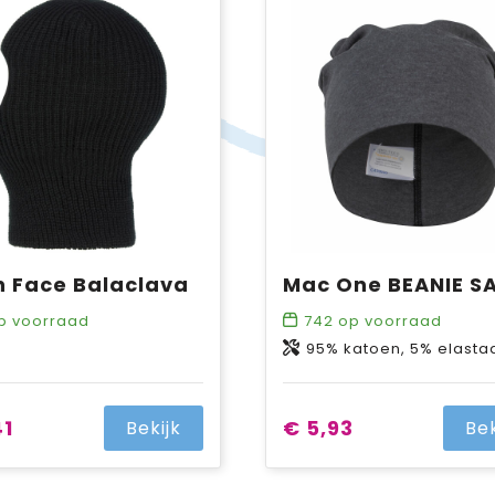
 Face Balaclava
Mac One BEANIE S
p voorraad
742
op voorraad
95% katoen, 5% elasta
41
€ 5,93
Bekijk
Bek