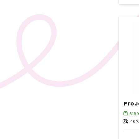
616
46% p