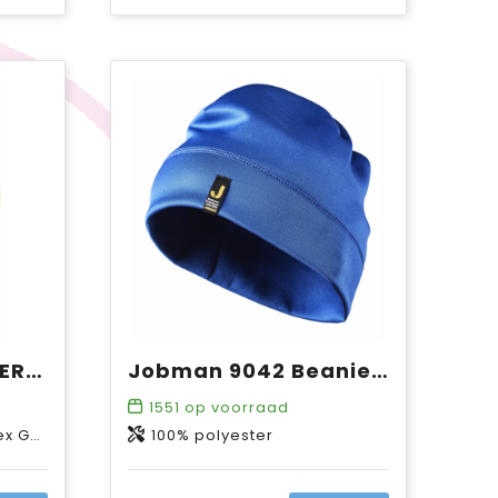
ProJob 9038 GEVOERDE BEANIE
Jobman 9042 Beanie Spun Dye
1551
op voorraad
 7% spandex
100% polyester