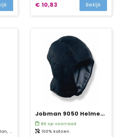
€ 10,83
ijk
Bekijk
Jobman 9050 Helmet Hood
86
op voorraad
265 g/m²
100% katoen.