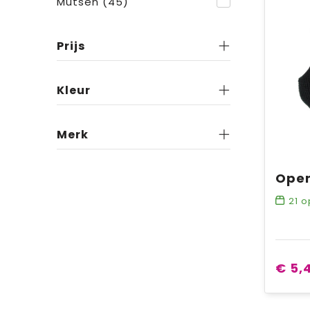
Mutsen
(45)
Prijs
Kleur
Merk
Open
21
o
€ 5,