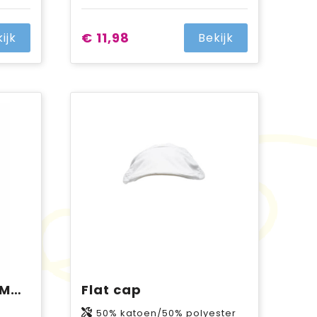
€ 11,98
ijk
Bekijk
ProJob 9015 BIVAKMUTS
Flat cap
50% katoen/50% polyester