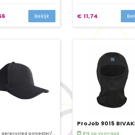
56
€ 11,74
Bekijk
Bek
erecycled polyester/8% elastaan
819
op voorraad