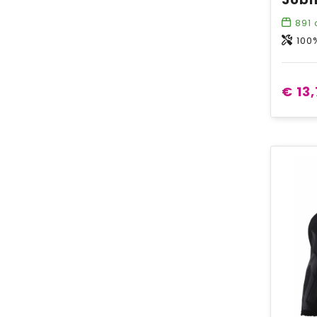
891
100
€ 13,