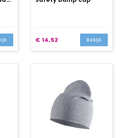
€ 14,52
ijk
Bekijk