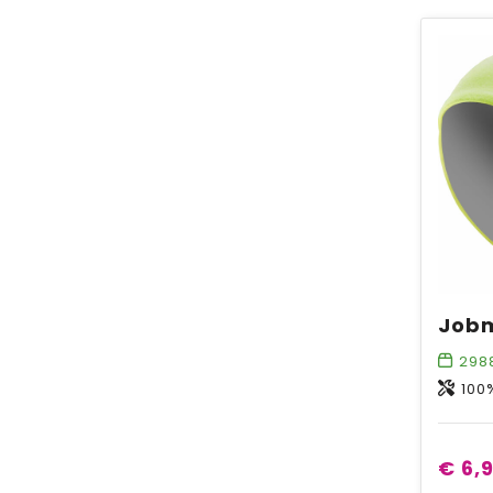
Jobm
298
100% k
€ 6,9