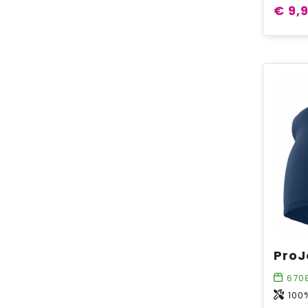
€ 9,
670
100