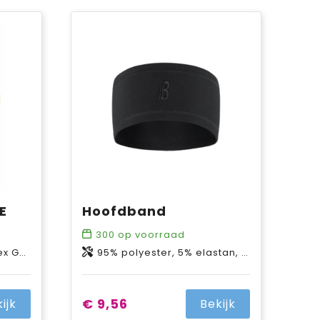
E
Hoofdband
300
op voorraad
 7% spandex
95% polyester, 5% elastan, gridfleece, 265 g/m²
€ 9,56
ijk
Bekijk