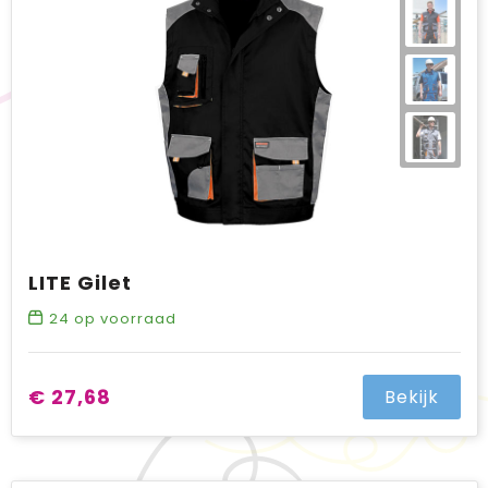
BIC
Drukwerk
Flexfit
Brievenbuspakketten
LITE Gilet
24
op voorraad
€ 27,68
Bekijk