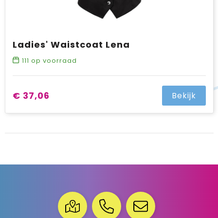
Ladies' Waistcoat Lena
111
op voorraad
€ 37,06
Bekijk