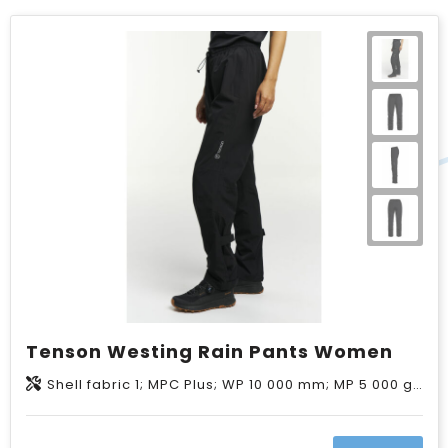
Tenson Westing Rain Pants Women
Shell fabric 1; MPC Plus; WP 10 000 mm; MP 5 000 g/m2/24h; PFC-free water repellent finish; 100% Recycled Polyester ;Lining; 100% Polyester