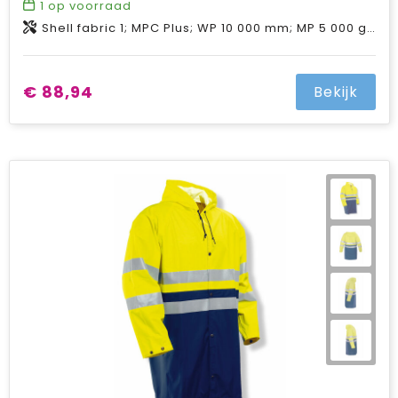
1
op voorraad
Shell fabric 1; MPC Plus; WP 10 000 mm; MP 5 000 g/m2/24h; PFC-free water repellent finish; 100% Recycled Polyester ;Lining; 100% Polyester
€ 88,94
Bekijk