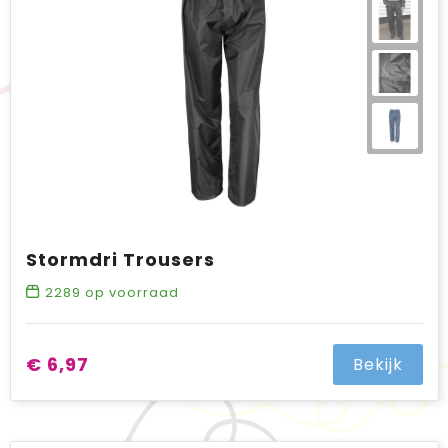
BIC
Drukwerk
Flexfit
Brievenbuspakketten
Stormdri Trousers
2289
op voorraad
€ 6,97
Bekijk